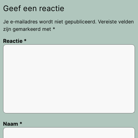
Geef een reactie
Je e-mailadres wordt niet gepubliceerd.
Vereiste velden
zijn gemarkeerd met
*
Reactie
*
Naam
*