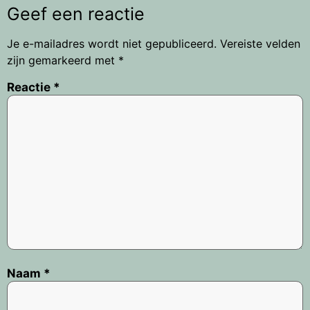
Geef een reactie
Je e-mailadres wordt niet gepubliceerd.
Vereiste velden
zijn gemarkeerd met
*
Reactie
*
Naam
*