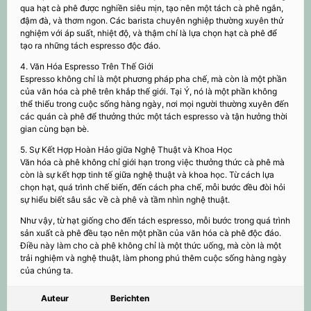
qua hạt cà phê được nghiền siêu mịn, tạo nên một tách cà phê ngắn,
đậm đà, và thơm ngon. Các barista chuyên nghiệp thường xuyên thử
nghiệm với áp suất, nhiệt độ, và thậm chí là lựa chọn hạt cà phê để
tạo ra những tách espresso độc đáo.
4. Văn Hóa Espresso Trên Thế Giới
Espresso không chỉ là một phương pháp pha chế, mà còn là một phần
của văn hóa cà phê trên khắp thế giới. Tại Ý, nó là một phần không
thể thiếu trong cuộc sống hàng ngày, nơi mọi người thường xuyên đến
các quán cà phê để thưởng thức một tách espresso và tận hưởng thời
gian cùng bạn bè.
5. Sự Kết Hợp Hoàn Hảo giữa Nghệ Thuật và Khoa Học
Văn hóa cà phê không chỉ giới hạn trong việc thưởng thức cà phê mà
còn là sự kết hợp tinh tế giữa nghệ thuật và khoa học. Từ cách lựa
chọn hạt, quá trình chế biến, đến cách pha chế, mỗi bước đều đòi hỏi
sự hiểu biết sâu sắc về cà phê và tầm nhìn nghệ thuật.
Như vậy, từ hạt giống cho đến tách espresso, mỗi bước trong quá trình
sản xuất cà phê đều tạo nên một phần của văn hóa cà phê độc đáo.
Điều này làm cho cà phê không chỉ là một thức uống, mà còn là một
trải nghiệm và nghệ thuật, làm phong phú thêm cuộc sống hàng ngày
của chúng ta.
Auteur
Berichten