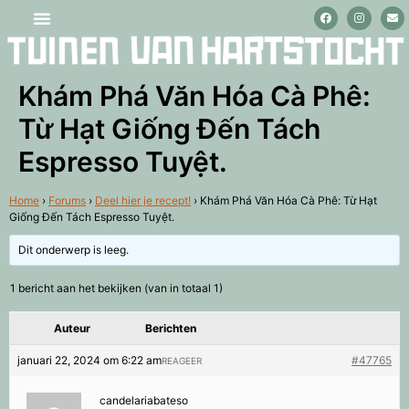
Stage lopen en vrijwilligerswerk
Khám Phá Văn Hóa Cà Phê:
Từ Hạt Giống Đến Tách
Espresso Tuyệt.
Home
›
Forums
›
Deel hier je recept!
›
Khám Phá Văn Hóa Cà Phê: Từ Hạt
Giống Đến Tách Espresso Tuyệt.
Dit onderwerp is leeg.
1 bericht aan het bekijken (van in totaal 1)
Auteur
Berichten
januari 22, 2024 om 6:22 am
#47765
REAGEER
candelariabateso