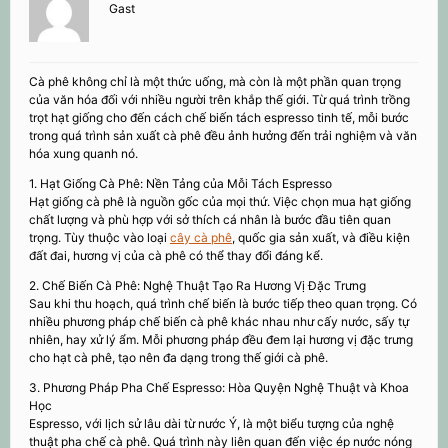
Gast
Cà phê không chỉ là một thức uống, mà còn là một phần quan trọng
của văn hóa đối với nhiều người trên khắp thế giới. Từ quá trình trồng
trọt hạt giống cho đến cách chế biến tách espresso tinh tế, mỗi bước
trong quá trình sản xuất cà phê đều ảnh hưởng đến trải nghiệm và văn
hóa xung quanh nó.
1. Hạt Giống Cà Phê: Nền Tảng của Mỗi Tách Espresso
Hạt giống cà phê là nguồn gốc của mọi thứ. Việc chọn mua hạt giống
chất lượng và phù hợp với sở thích cá nhân là bước đầu tiên quan
trọng. Tùy thuộc vào loại
cây cà phê
, quốc gia sản xuất, và điều kiện
đất đai, hương vị của cà phê có thể thay đổi đáng kể.
2. Chế Biến Cà Phê: Nghệ Thuật Tạo Ra Hương Vị Đặc Trưng
Sau khi thu hoạch, quá trình chế biến là bước tiếp theo quan trọng. Có
nhiều phương pháp chế biến cà phê khác nhau như cấy nước, sấy tự
nhiên, hay xử lý ẩm. Mỗi phương pháp đều đem lại hương vị đặc trưng
cho hạt cà phê, tạo nên đa dạng trong thế giới cà phê.
3. Phương Pháp Pha Chế Espresso: Hòa Quyện Nghệ Thuật và Khoa
Học
Espresso, với lịch sử lâu dài từ nước Ý, là một biểu tượng của nghệ
thuật pha chế cà phê. Quá trình này liên quan đến việc ép nước nóng