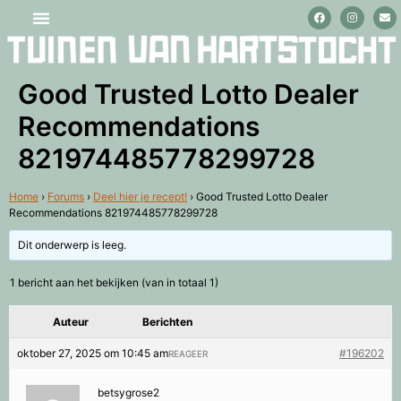
Stage lopen en vrijwilligerswerk
Good Trusted Lotto Dealer
Recommendations
821974485778299728
Home
›
Forums
›
Deel hier je recept!
›
Good Trusted Lotto Dealer
Recommendations 821974485778299728
Dit onderwerp is leeg.
1 bericht aan het bekijken (van in totaal 1)
Auteur
Berichten
oktober 27, 2025 om 10:45 am
#196202
REAGEER
betsygrose2