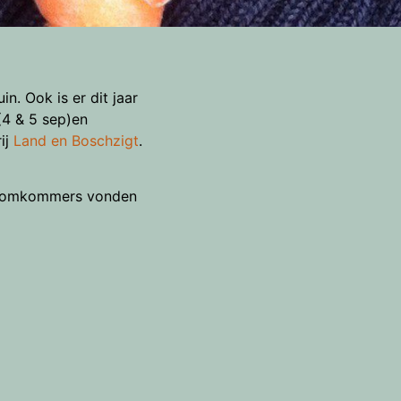
n. Ook is er dit jaar
(4 & 5 sep)en
ij
Land en Boschzigt
.
ackkomkommers vonden