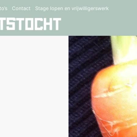
to’s
Contact
Stage lopen en vrijwilligerswerk